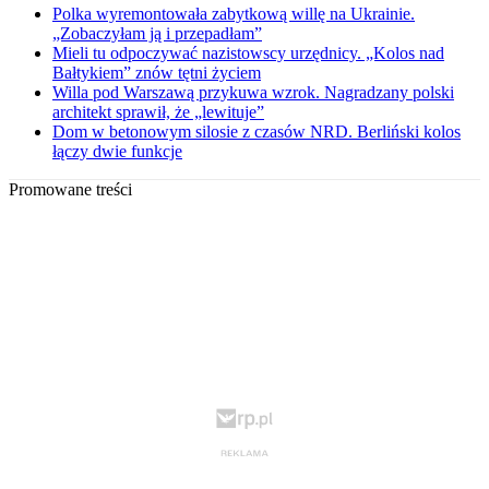
Polka wyremontowała zabytkową willę na Ukrainie.
„Zobaczyłam ją i przepadłam”
Mieli tu odpoczywać nazistowscy urzędnicy. „Kolos nad
Bałtykiem” znów tętni życiem
Willa pod Warszawą przykuwa wzrok. Nagradzany polski
architekt sprawił, że „lewituje”
Dom w betonowym silosie z czasów NRD. Berliński kolos
łączy dwie funkcje
Promowane treści