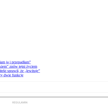
am ją i przepadłam”
kiem” znów tętni życiem
kt sprawił, że „lewituje”
zy dwie funkcje
REGULAMIN