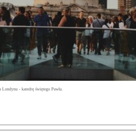
h Londynu - katedrę świętego Pawła.