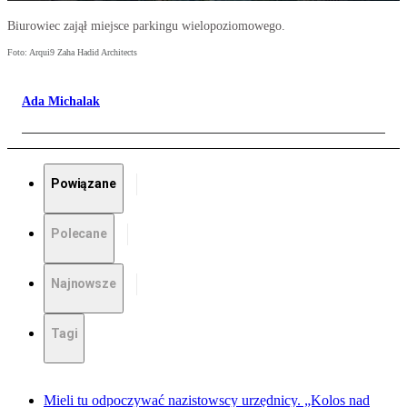
Biurowiec zajął miejsce parkingu wielopoziomowego.
Foto: Arqui9 Zaha Hadid Architects
Ada Michalak
Powiązane
Polecane
Najnowsze
Tagi
Mieli tu odpoczywać nazistowscy urzędnicy. „Kolos nad