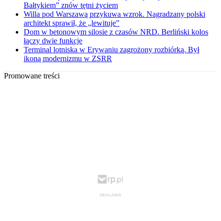
Bałtykiem” znów tętni życiem
Willa pod Warszawą przykuwa wzrok. Nagradzany polski
architekt sprawił, że „lewituje”
Dom w betonowym silosie z czasów NRD. Berliński kolos
łączy dwie funkcje
Terminal lotniska w Erywaniu zagrożony rozbiórką. Był
ikoną modernizmu w ZSRR
Promowane treści