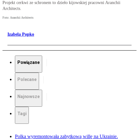
Projekt cerkwi ze schronem to dzieło kijowskiej pracowni Aranchii
Architects.
Foto: Aranchii Architects
Izabela Popko
Powiązane
Polecane
Najnowsze
Tagi
Polka wyremontowała zabytkową willę na Ukrainie.