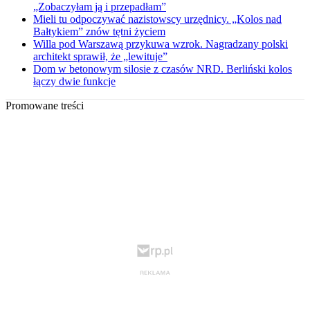
„Zobaczyłam ją i przepadłam”
Mieli tu odpoczywać nazistowscy urzędnicy. „Kolos nad
Bałtykiem” znów tętni życiem
Willa pod Warszawą przykuwa wzrok. Nagradzany polski
architekt sprawił, że „lewituje”
Dom w betonowym silosie z czasów NRD. Berliński kolos
łączy dwie funkcje
Promowane treści