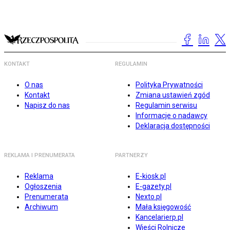
KONTAKT
REGULAMIN
O nas
Polityka Prywatności
Kontakt
Zmiana ustawień zgód
Napisz do nas
Regulamin serwisu
Informacje o nadawcy
Deklaracja dostępności
REKLAMA I PRENUMERATA
PARTNERZY
Reklama
E-kiosk.pl
Ogłoszenia
E-gazety.pl
Prenumerata
Nexto.pl
Archiwum
Mała księgowość
Kancelarierp.pl
Wieści Rolnicze