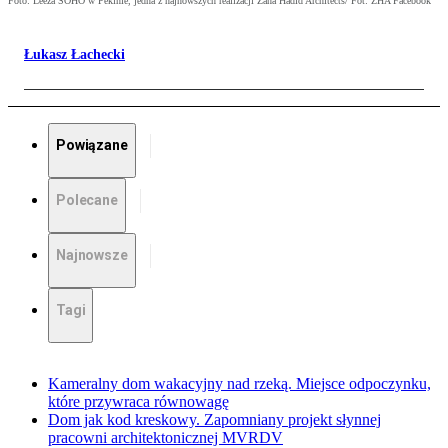
Foto: Leeza SOHO w Pekinie, jedna z najnowszych realizacji Zaha Hadid Architects/ Fot: ZHA Facebook
Łukasz Łachecki
Powiązane
Polecane
Najnowsze
Tagi
Kameralny dom wakacyjny nad rzeką. Miejsce odpoczynku,
które przywraca równowagę
Dom jak kod kreskowy. Zapomniany projekt słynnej
pracowni architektonicznej MVRDV