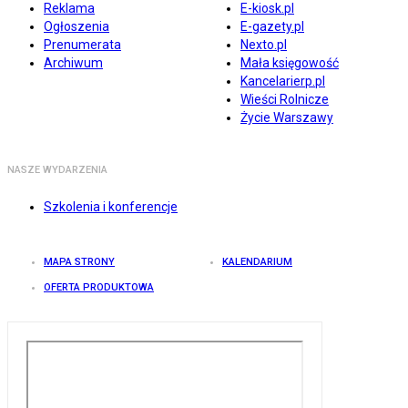
Reklama
E-kiosk.pl
Ogłoszenia
E-gazety.pl
Prenumerata
Nexto.pl
Archiwum
Mała księgowość
Kancelarierp.pl
Wieści Rolnicze
Życie Warszawy
NASZE WYDARZENIA
Szkolenia i konferencje
MAPA STRONY
KALENDARIUM
OFERTA PRODUKTOWA