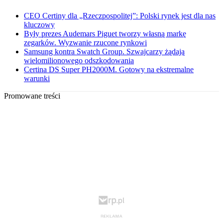
CEO Certiny dla „Rzeczpospolitej”: Polski rynek jest dla nas
kluczowy
Były prezes Audemars Piguet tworzy własną markę
zegarków. Wyzwanie rzucone rynkowi
Samsung kontra Swatch Group. Szwajcarzy żądają
wielomilionowego odszkodowania
Certina DS Super PH2000M. Gotowy na ekstremalne
warunki
Promowane treści