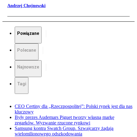
Andrzej Chojnowski
Powiązane
Polecane
Najnowsze
Tagi
CEO Certiny dla „Rzeczpospolitej”: Polski rynek jest dla nas
kluczowy
Były prezes Audemars Piguet tworzy własną markę
zegarków. Wyzwanie rzucone rynkowi
Samsung kontra Swatch Group. Szwajcarzy żądają
wielomilionowego odszkodowania