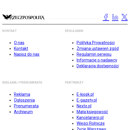
KONTAKT
REGULAMIN
O nas
Polityka Prywatności
Kontakt
Zmiana ustawień zgód
Napisz do nas
Regulamin serwisu
Informacje o nadawcy
Deklaracja dostępności
REKLAMA I PRENUMERATA
PARTNERZY
Reklama
E-kiosk.pl
Ogłoszenia
E-gazety.pl
Prenumerata
Nexto.pl
Archiwum
Mała księgowość
Kancelarierp.pl
Wieści Rolnicze
Życie Warszawy