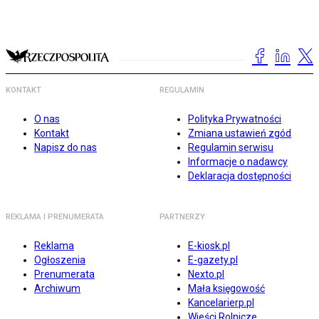
KONTAKT
REGULAMIN
O nas
Polityka Prywatności
Kontakt
Zmiana ustawień zgód
Napisz do nas
Regulamin serwisu
Informacje o nadawcy
Deklaracja dostępności
REKLAMA I PRENUMERATA
PARTNERZY
Reklama
E-kiosk.pl
Ogłoszenia
E-gazety.pl
Prenumerata
Nexto.pl
Archiwum
Mała księgowość
Kancelarierp.pl
Wieści Rolnicze