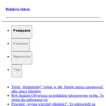
Redakcja Sukces
Powiązane
Polecane
Najnowsze
Tagi
Trend „Hushpitality” rośnie w siłę. Hotele muszą zareagować,
albo stracą klientów
Rejs śladami Odyseusza na pokładzie luksusowego jachtu. To
oferta dla najbogatszych
Powstaje „wyspa wiecznej młodości”. To odpowiedź na