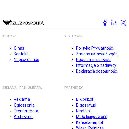
KONTAKT
REGULAMIN
O nas
Polityka Prywatności
Kontakt
Zmiana ustawień zgód
Napisz do nas
Regulamin serwisu
Informacje o nadawcy
Deklaracja dostępności
REKLAMA I PRENUMERATA
PARTNERZY
Reklama
E-kiosk.pl
Ogłoszenia
E-gazety.pl
Prenumerata
Nexto.pl
Archiwum
Mała księgowość
Kancelarierp.pl
Wieści Rolnicze