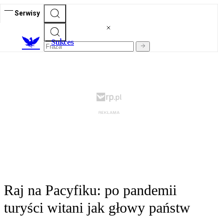
Serwisy
S
ukces
Raj na Pacyfiku: po pandemii
turyści witani jak głowy państw