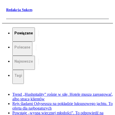
Redakcja Sukces
Powiązane
Polecane
Najnowsze
Tagi
Trend „Hushpitality” rośnie w siłę. Hotele muszą zareagować,
albo stracą klientów
Rejs śladami Odyseusza na pokładzie luksusowego jachtu. To
oferta dla najbogatszych
Powstaje „wyspa wiecznej młodości”. To odpowiedź na