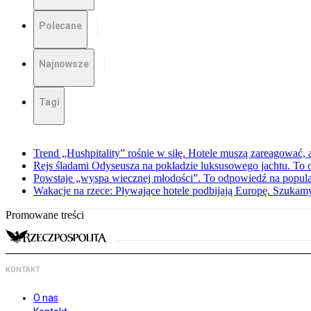
Polecane
Najnowsze
Tagi
Trend „Hushpitality” rośnie w siłę. Hotele muszą zareagować, a
Rejs śladami Odyseusza na pokładzie luksusowego jachtu. To o
Powstaje „wyspa wiecznej młodości”. To odpowiedź na popula
Wakacje na rzece: Pływające hotele podbijają Europę. Szukam
Promowane treści
KONTAKT
O nas