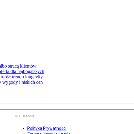
lbo stracą klientów
ferta dla najbogatszych
rność trendu longevity
y wygody i niskich cen
REGULAMIN
Polityka Prywatności