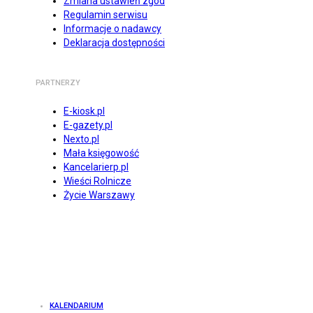
Zmiana ustawień zgód
Regulamin serwisu
Informacje o nadawcy
Deklaracja dostępności
PARTNERZY
E-kiosk.pl
E-gazety.pl
Nexto.pl
Mała księgowość
Kancelarierp.pl
Wieści Rolnicze
Życie Warszawy
KALENDARIUM