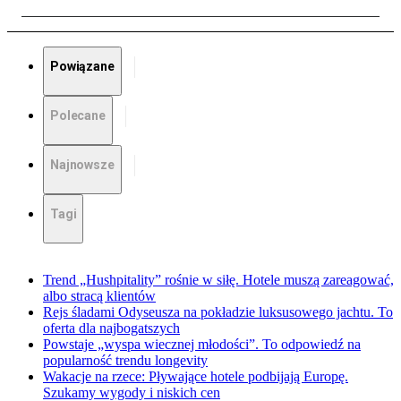
Powiązane
Polecane
Najnowsze
Tagi
Trend „Hushpitality” rośnie w siłę. Hotele muszą zareagować,
albo stracą klientów
Rejs śladami Odyseusza na pokładzie luksusowego jachtu. To
oferta dla najbogatszych
Powstaje „wyspa wiecznej młodości”. To odpowiedź na
popularność trendu longevity
Wakacje na rzece: Pływające hotele podbijają Europę.
Szukamy wygody i niskich cen