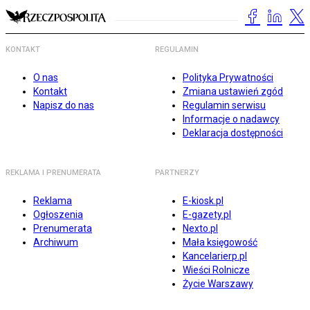
KONTAKT
REGULAMIN
O nas
Polityka Prywatności
Kontakt
Zmiana ustawień zgód
Napisz do nas
Regulamin serwisu
Informacje o nadawcy
Deklaracja dostępności
REKLAMA I PRENUMERATA
PARTNERZY
Reklama
E-kiosk.pl
Ogłoszenia
E-gazety.pl
Prenumerata
Nexto.pl
Archiwum
Mała księgowość
Kancelarierp.pl
Wieści Rolnicze
Życie Warszawy