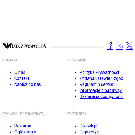
KONTAKT
REGULAMIN
O nas
Polityka Prywatności
Kontakt
Zmiana ustawień zgód
Napisz do nas
Regulamin serwisu
Informacje o nadawcy
Deklaracja dostępności
REKLAMA I PRENUMERATA
PARTNERZY
Reklama
E-kiosk.pl
Ogłoszenia
E-gazety.pl