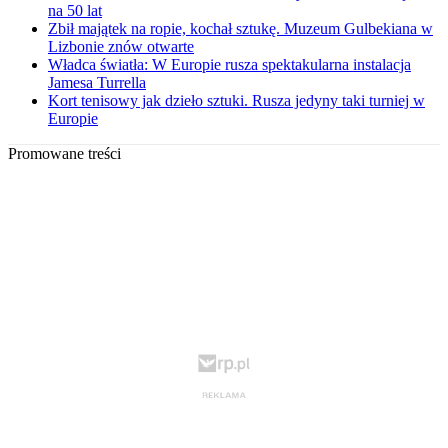
na 50 lat
Zbił majątek na ropie, kochał sztukę. Muzeum Gulbekiana w
Lizbonie znów otwarte
Władca światła: W Europie rusza spektakularna instalacja
Jamesa Turrella
Kort tenisowy jak dzieło sztuki. Rusza jedyny taki turniej w
Europie
Promowane treści