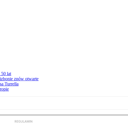
50 lat
izbonie znów otwarte
sa Turrella
ropie
REGULAMIN