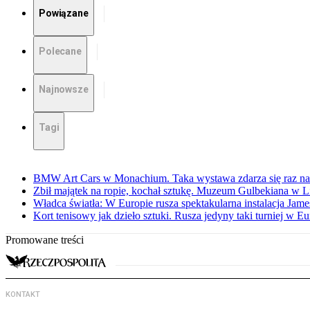
Powiązane
Polecane
Najnowsze
Tagi
BMW Art Cars w Monachium. Taka wystawa zdarza się raz na 
Zbił majątek na ropie, kochał sztukę. Muzeum Gulbekiana w L
Władca światła: W Europie rusza spektakularna instalacja Jame
Kort tenisowy jak dzieło sztuki. Rusza jedyny taki turniej w Eu
Promowane treści
KONTAKT