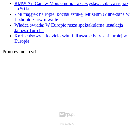
BMW Art Cars w Monachium. Taka wystawa zdarza się raz
na 50 lat
Zbił majątek na ropie, kochał sztukę. Muzeum Gulbekiana w
Lizbonie znów otwarte
Władca światła: W Europie rusza spektakularna instalacja
Jamesa Turrella
Kort tenisowy jak dzieło sztuki. Rusza jedyny taki turniej w
Europie
Promowane treści