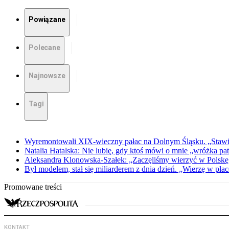
Powiązane
Polecane
Najnowsze
Tagi
Wyremontowali XIX-wieczny pałac na Dolnym Śląsku. „Stawia
Natalia Hatalska: Nie lubię, gdy ktoś mówi o mnie „wróżka pa
Aleksandra Klonowska-Szałek: „Zaczęliśmy wierzyć w Polskę,
Był modelem, stał się miliarderem z dnia dzień. „Wierzę w płac
Promowane treści
KONTAKT