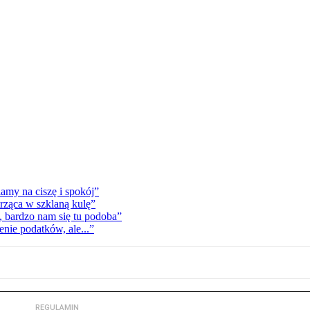
my na ciszę i spokój”
trząca w szklaną kulę”
 bardzo nam się tu podoba”
enie podatków, ale...”
REGULAMIN