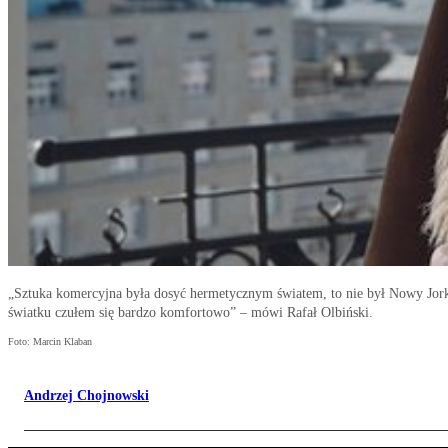
„Sztuka komercyjna była dosyć hermetycznym światem, to nie był Nowy Jork
światku czułem się bardzo komfortowo” – mówi Rafał Olbiński.
Foto: Marcin Klaban
Andrzej Chojnowski