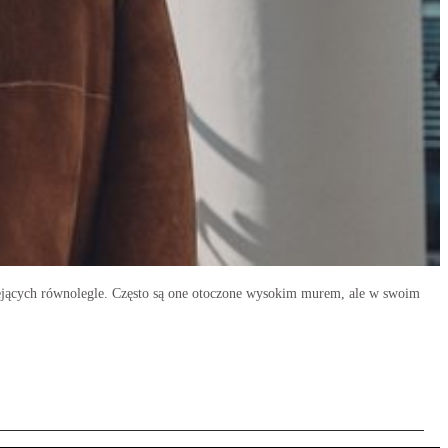
iejących równolegle. Często są one otoczone wysokim murem, ale w swoim