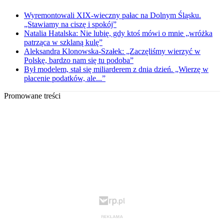
Wyremontowali XIX-wieczny pałac na Dolnym Śląsku.
„Stawiamy na ciszę i spokój”
Natalia Hatalska: Nie lubię, gdy ktoś mówi o mnie „wróżka
patrząca w szklaną kulę”
Aleksandra Klonowska-Szałek: „Zaczęliśmy wierzyć w
Polskę, bardzo nam się tu podoba”
Był modelem, stał się miliarderem z dnia dzień. „Wierzę w
płacenie podatków, ale...”
Promowane treści