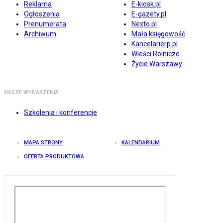
Reklama
E-kiosk.pl
Ogłoszenia
E-gazety.pl
Prenumerata
Nexto.pl
Archiwum
Mała księgowość
Kancelarierp.pl
Wieści Rolnicze
Życie Warszawy
NASZE WYDARZENIA
Szkolenia i konferencje
MAPA STRONY
KALENDARIUM
OFERTA PRODUKTOWA