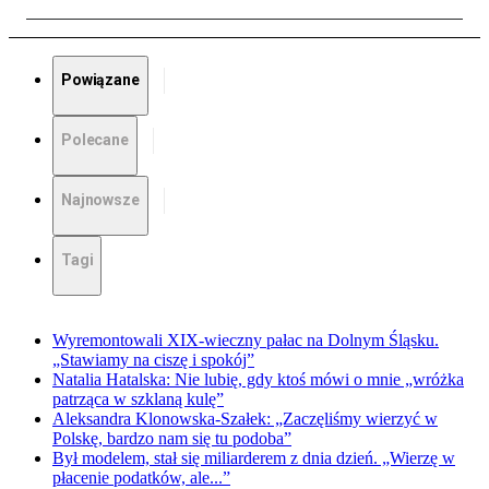
Powiązane
Polecane
Najnowsze
Tagi
Wyremontowali XIX-wieczny pałac na Dolnym Śląsku.
„Stawiamy na ciszę i spokój”
Natalia Hatalska: Nie lubię, gdy ktoś mówi o mnie „wróżka
patrząca w szklaną kulę”
Aleksandra Klonowska-Szałek: „Zaczęliśmy wierzyć w
Polskę, bardzo nam się tu podoba”
Był modelem, stał się miliarderem z dnia dzień. „Wierzę w
płacenie podatków, ale...”