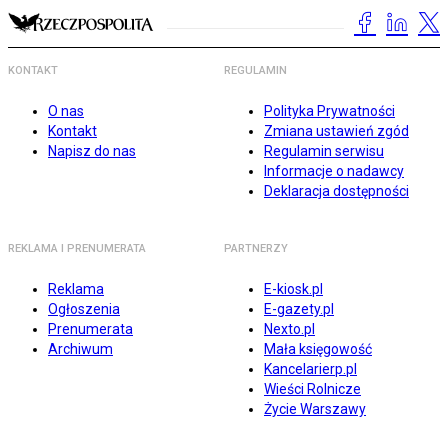
KONTAKT
REGULAMIN
O nas
Polityka Prywatności
Kontakt
Zmiana ustawień zgód
Napisz do nas
Regulamin serwisu
Informacje o nadawcy
Deklaracja dostępności
REKLAMA I PRENUMERATA
PARTNERZY
Reklama
E-kiosk.pl
Ogłoszenia
E-gazety.pl
Prenumerata
Nexto.pl
Archiwum
Mała księgowość
Kancelarierp.pl
Wieści Rolnicze
Życie Warszawy