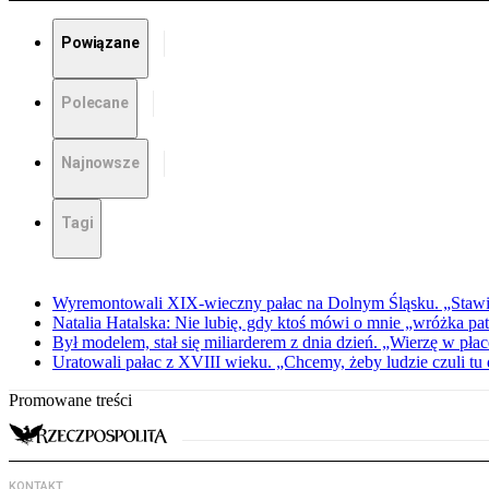
Powiązane
Polecane
Najnowsze
Tagi
Wyremontowali XIX-wieczny pałac na Dolnym Śląsku. „Stawia
Natalia Hatalska: Nie lubię, gdy ktoś mówi o mnie „wróżka pa
Był modelem, stał się miliarderem z dnia dzień. „Wierzę w płac
Uratowali pałac z XVIII wieku. „Chcemy, żeby ludzie czuli tu
Promowane treści
KONTAKT