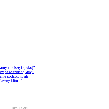
my na ciszę i spokój”
trząca w szklaną kulę”
enie podatków, ale...”
 dawny klimat”
REGULAMIN