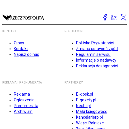
KONTAKT
REGULAMIN
O nas
Polityka Prywatności
Kontakt
Zmiana ustawień zgód
Napisz do nas
Regulamin serwisu
Informacje o nadawcy
Deklaracja dostępności
REKLAMA I PRENUMERATA
PARTNERZY
Reklama
E-kiosk.pl
Ogłoszenia
E-gazety.pl
Prenumerata
Nexto.pl
Archiwum
Mała księgowość
Kancelarierp.pl
Wieści Rolnicze
Życie Warszawy