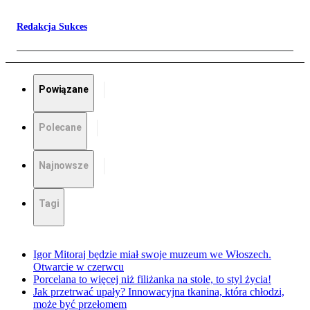
Redakcja Sukces
Powiązane
Polecane
Najnowsze
Tagi
Igor Mitoraj będzie miał swoje muzeum we Włoszech.
Otwarcie w czerwcu
Porcelana to więcej niż filiżanka na stole, to styl życia!
Jak przetrwać upały? Innowacyjna tkanina, która chłodzi,
może być przełomem