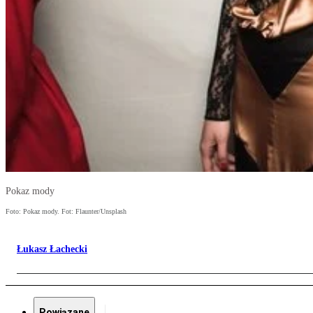
Pokaz mody
Foto: Pokaz mody. Fot: Flaunter/Unsplash
Łukasz Łachecki
Powiązane