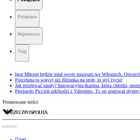
Polecane
Najnowsze
Tagi
Igor Mitoraj będzie miał swoje muzeum we Włoszech. Otwarc
Porcelana to więcej niż filiżanka na stole, to styl życia!
Jak przetrwać upały? Innowacyjna tkanina, która chłodzi, mo
Pierpaolo Piccioli odchodzi z Valentino. To on uratował słyn
Promowane treści
KONTAKT
O nas