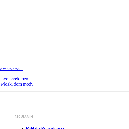
ie w czerwcu
że być przełomem
ny włoski dom mody
REGULAMIN
Polityka Prywatności