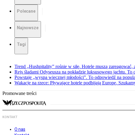
Polecane
Najnowsze
Tagi
Trend „Hushpitality” rośnie w siłę. Hotele muszą zareagować, a
Rejs śladami Odyseusza na pokładzie luksusowego jachtu. To o
Powstaje „wyspa wiecznej młodości”. To odpowiedź na popula
Wakacje na rzece: Pływające hotele podbijają Europę. Szukam
Promowane treści
KONTAKT
O nas