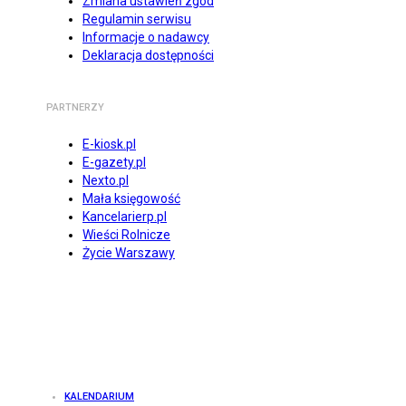
Zmiana ustawień zgód
Regulamin serwisu
Informacje o nadawcy
Deklaracja dostępności
PARTNERZY
E-kiosk.pl
E-gazety.pl
Nexto.pl
Mała księgowość
Kancelarierp.pl
Wieści Rolnicze
Życie Warszawy
KALENDARIUM