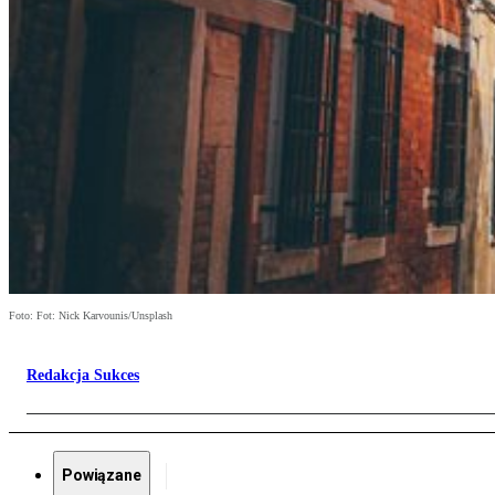
Foto: Fot: Nick Karvounis/Unsplash
Redakcja Sukces
Powiązane