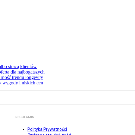
lbo stracą klientów
ferta dla najbogatszych
rność trendu longevity
y wygody i niskich cen
REGULAMIN
Polityka Prywatności