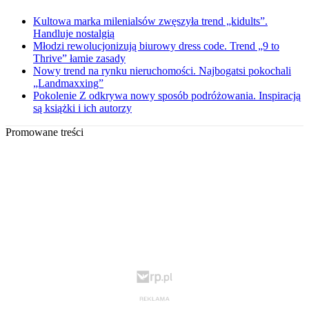
Kultowa marka milenialsów zwęszyła trend „kidults”.
Handluje nostalgią
Młodzi rewolucjonizują biurowy dress code. Trend „9 to
Thrive” łamie zasady
Nowy trend na rynku nieruchomości. Najbogatsi pokochali
„Landmaxxing”
Pokolenie Z odkrywa nowy sposób podróżowania. Inspiracją
są książki i ich autorzy
Promowane treści