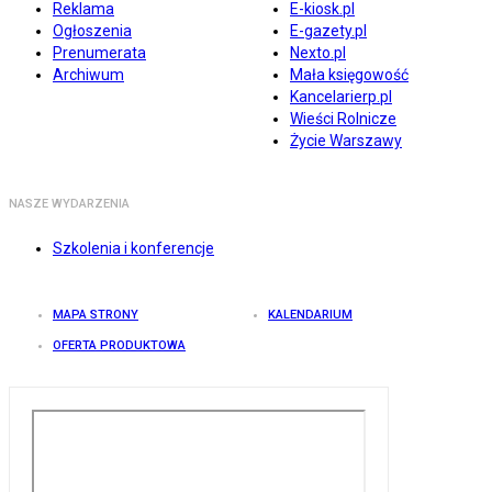
Reklama
E-kiosk.pl
Ogłoszenia
E-gazety.pl
Prenumerata
Nexto.pl
Archiwum
Mała księgowość
Kancelarierp.pl
Wieści Rolnicze
Życie Warszawy
NASZE WYDARZENIA
Szkolenia i konferencje
MAPA STRONY
KALENDARIUM
OFERTA PRODUKTOWA