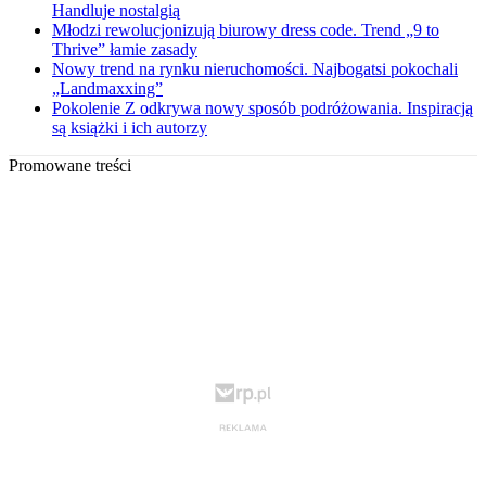
Handluje nostalgią
Młodzi rewolucjonizują biurowy dress code. Trend „9 to
Thrive” łamie zasady
Nowy trend na rynku nieruchomości. Najbogatsi pokochali
„Landmaxxing”
Pokolenie Z odkrywa nowy sposób podróżowania. Inspiracją
są książki i ich autorzy
Promowane treści