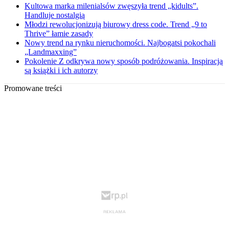
Kultowa marka milenialsów zwęszyła trend „kidults”.
Handluje nostalgią
Młodzi rewolucjonizują biurowy dress code. Trend „9 to
Thrive” łamie zasady
Nowy trend na rynku nieruchomości. Najbogatsi pokochali
„Landmaxxing”
Pokolenie Z odkrywa nowy sposób podróżowania. Inspiracją
są książki i ich autorzy
Promowane treści