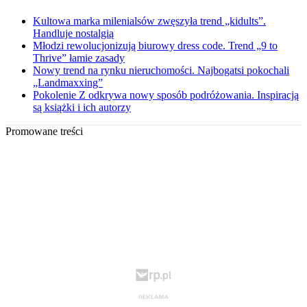
Kultowa marka milenialsów zwęszyła trend „kidults”.
Handluje nostalgią
Młodzi rewolucjonizują biurowy dress code. Trend „9 to
Thrive” łamie zasady
Nowy trend na rynku nieruchomości. Najbogatsi pokochali
„Landmaxxing”
Pokolenie Z odkrywa nowy sposób podróżowania. Inspiracją
są książki i ich autorzy
Promowane treści