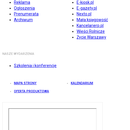
Reklama
E-kiosk.pl
Ogłoszenia
E-gazety.pl
Prenumerata
Nexto.pl
Archiwum
Mała księgowość
Kancelarierp.pl
Wieści Rolnicze
Życie Warszawy
NASZE WYDARZENIA
Szkolenia i konferencje
MAPA STRONY
KALENDARIUM
OFERTA PRODUKTOWA