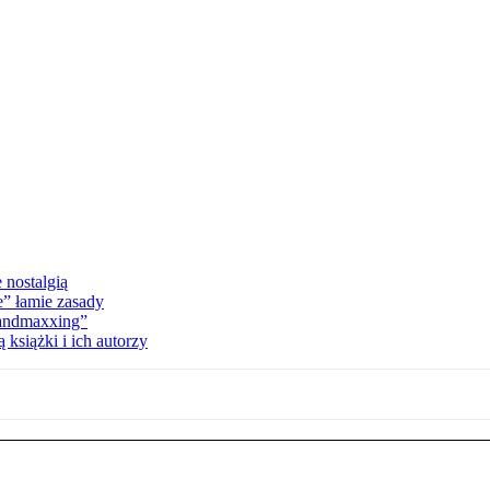
 nostalgią
e” łamie zasady
Landmaxxing”
książki i ich autorzy