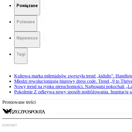
Powiązane
Polecane
Najnowsze
Tagi
Kultowa marka milenialsów zwęszyła trend „kidults”. Handluje
Młodzi rewolucjonizują biurowy dress code. Trend „9 to Thriv
Nowy trend na rynku nieruchomości. Najbogatsi pokochali „
Pokolenie Z odkrywa nowy sposób podróżowania. Inspiracją są 
Promowane treści
KONTAKT