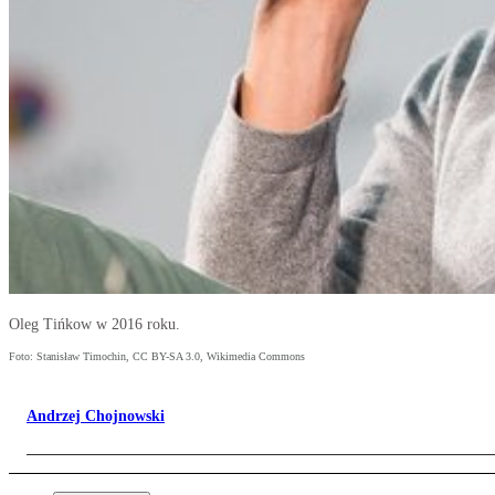
Oleg Tińkow w 2016 roku.
Foto: Stanisław Timochin, CC BY-SA 3.0, Wikimedia Commons
Andrzej Chojnowski