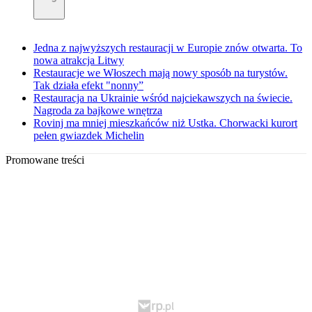
Jedna z najwyższych restauracji w Europie znów otwarta. To
nowa atrakcja Litwy
Restauracje we Włoszech mają nowy sposób na turystów.
Tak działa efekt "nonny”
Restauracja na Ukrainie wśród najciekawszych na świecie.
Nagroda za bajkowe wnętrza
Rovinj ma mniej mieszkańców niż Ustka. Chorwacki kurort
pełen gwiazdek Michelin
Promowane treści