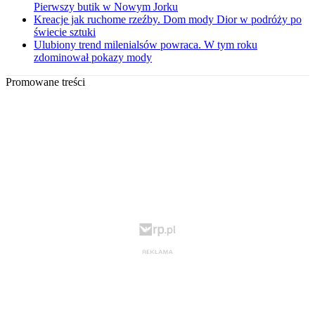
Pierwszy butik w Nowym Jorku
Kreacje jak ruchome rzeźby. Dom mody Dior w podróży po
świecie sztuki
Ulubiony trend milenialsów powraca. W tym roku
zdominował pokazy mody
Promowane treści