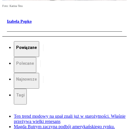
Foto: Karina Tess
Izabela Popko
Powiązane
Polecane
Najnowsze
Tagi
Ten trend modowy na upał znali już w starożytności. Właśnie
przeżywa wielki renesans
Magda Butrym zaczyna podbój amerykańskiego rynku.