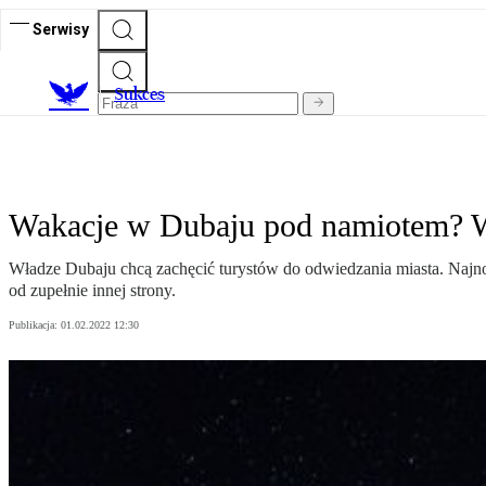
Serwisy
S
ukces
Wakacje w Dubaju pod namiotem? W
Władze Dubaju chcą zachęcić turystów do odwiedzania miasta. Najn
od zupełnie innej strony.
Publikacja:
01.02.2022 12:30