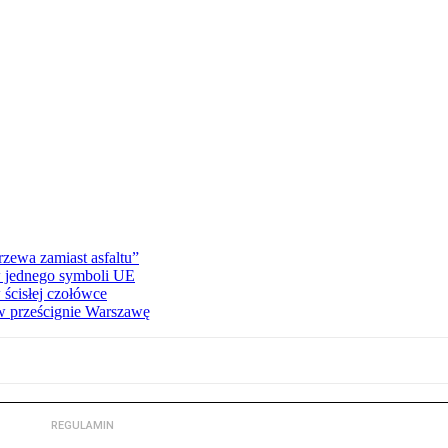
zewa zamiast asfaltu”
ów jednego symboli UE
ścisłej czołówce
 prześcignie Warszawę
REGULAMIN