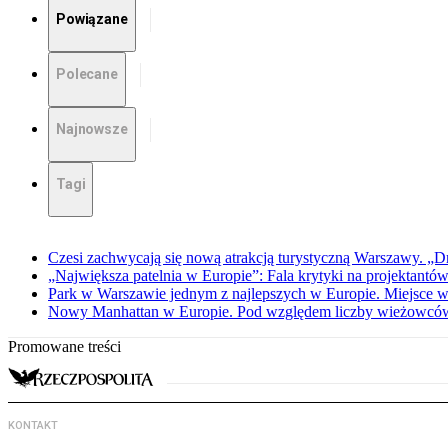
Powiązane
Polecane
Najnowsze
Tagi
Czesi zachwycają się nową atrakcją turystyczną Warszawy. „Dr
„Największa patelnia w Europie”: Fala krytyki na projektant
Park w Warszawie jednym z najlepszych w Europie. Miejsce w 
Nowy Manhattan w Europie. Pod względem liczby wieżowców
Promowane treści
KONTAKT