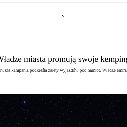
ładze miasta promują swoje kempin
owsza kampania podkreśla zalety wyjazdów pod namiot. Władze emira