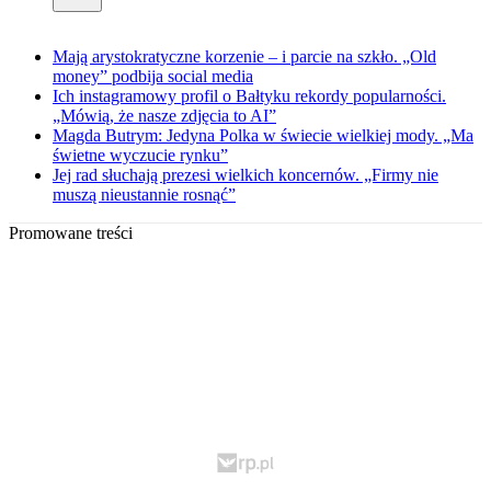
Mają arystokratyczne korzenie – i parcie na szkło. „Old
money” podbija social media
Ich instagramowy profil o Bałtyku rekordy popularności.
„Mówią, że nasze zdjęcia to AI”
Magda Butrym: Jedyna Polka w świecie wielkiej mody. „Ma
świetne wyczucie rynku”
Jej rad słuchają prezesi wielkich koncernów. „Firmy nie
muszą nieustannie rosnąć”
Promowane treści