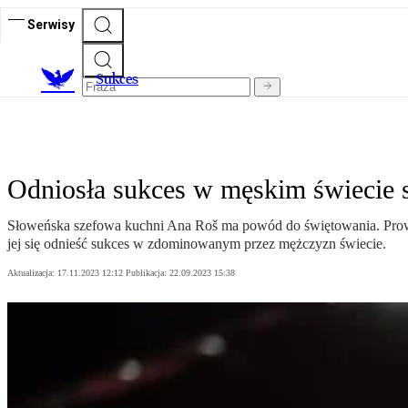
Serwisy
S
ukces
Odniosła sukces w męskim świecie 
Słoweńska szefowa kuchni Ana Roš ma powód do świętowania. Prowad
jej się odnieść sukces w zdominowanym przez mężczyzn świecie.
Aktualizacja:
17.11.2023 12:12
Publikacja:
22.09.2023 15:38