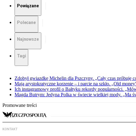
Powiązane
Polecane
Najnowsze
Tagi
Zdobył gwiazdkę Michelin dla Pszczyny. „Cały czas próbuję c
Mają arystokratyczne korzenie – i parcie na szkło. „Old money
Ich instagramowy profil o Bałtyku rekordy popularności. „Mówi
Magda Butrym: Jedyna Polka w świecie wielkiej mody. „Ma ś
Promowane treści
KONTAKT