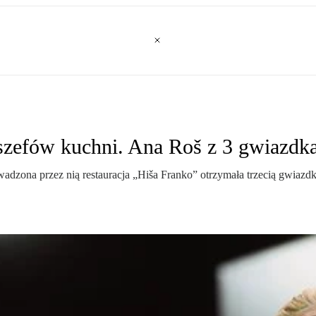
szefów kuchni. Ana Roš z 3 gwiazdk
zona przez nią restauracja „Hiša Franko” otrzymała trzecią gwiazdk