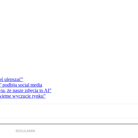
oś ulepszać”
” podbija social media
ą, że nasze zdjęcia to AI”
wietne wyczucie rynku”
REGULAMIN