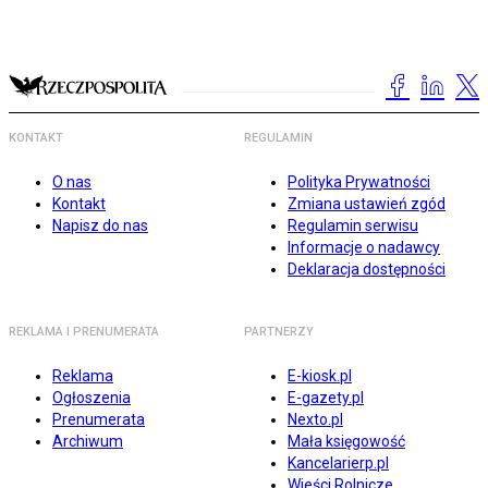
KONTAKT
REGULAMIN
O nas
Polityka Prywatności
Kontakt
Zmiana ustawień zgód
Napisz do nas
Regulamin serwisu
Informacje o nadawcy
Deklaracja dostępności
REKLAMA I PRENUMERATA
PARTNERZY
Reklama
E-kiosk.pl
Ogłoszenia
E-gazety.pl
Prenumerata
Nexto.pl
Archiwum
Mała księgowość
Kancelarierp.pl
Wieści Rolnicze