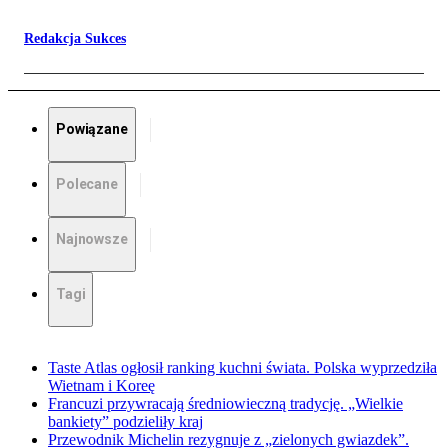
Redakcja Sukces
Powiązane
Polecane
Najnowsze
Tagi
Taste Atlas ogłosił ranking kuchni świata. Polska wyprzedziła
Wietnam i Koreę
Francuzi przywracają średniowieczną tradycję. „Wielkie
bankiety” podzieliły kraj
Przewodnik Michelin rezygnuje z „zielonych gwiazdek”.