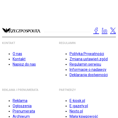
KONTAKT
REGULAMIN
O nas
Polityka Prywatności
Kontakt
Zmiana ustawień zgód
Napisz do nas
Regulamin serwisu
Informacje o nadawcy
Deklaracja dostępności
REKLAMA I PRENUMERATA
PARTNERZY
Reklama
E-kiosk.pl
Ogłoszenia
E-gazety.pl
Prenumerata
Nexto.pl
Archiwum
Mała księgowość