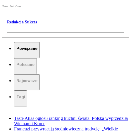
Foto: Fot: Core
Redakcja Sukces
Powiązane
Polecane
Najnowsze
Tagi
Taste Atlas ogłosił ranking kuchni świata. Polska wyprzedziła
Wietnam i Koreę
Francuzi przywracają średniowieczną tradycję. „Wielkie