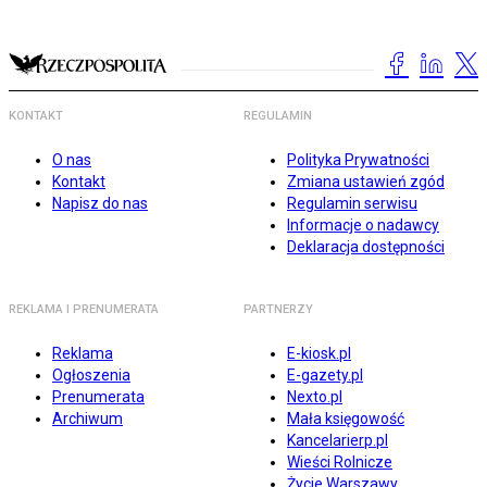
KONTAKT
REGULAMIN
O nas
Polityka Prywatności
Kontakt
Zmiana ustawień zgód
Napisz do nas
Regulamin serwisu
Informacje o nadawcy
Deklaracja dostępności
REKLAMA I PRENUMERATA
PARTNERZY
Reklama
E-kiosk.pl
Ogłoszenia
E-gazety.pl
Prenumerata
Nexto.pl
Archiwum
Mała księgowość
Kancelarierp.pl
Wieści Rolnicze
Życie Warszawy