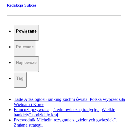
Redakcja Sukces
Powiązane
Polecane
Najnowsze
Tagi
Taste Atlas ogłosił ranking kuchni świata. Polska wyprzedziła
Wietnam i Koreę
Francuzi przywracają średniowieczną tradycję. „Wielkie
bankiety” podzieliły kraj
Przewodnik Michelin rezygnuje z „zielonych gwiazdek”.
Zmiana strategii