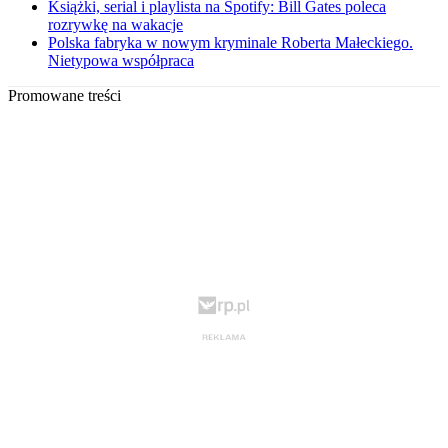
Książki, serial i playlista na Spotify: Bill Gates poleca
rozrywkę na wakacje
Polska fabryka w nowym kryminale Roberta Małeckiego.
Nietypowa współpraca
Promowane treści