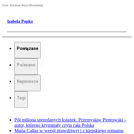
Foto: Krisztian Bocsi/Bloomberg
Izabela Popko
Powiązane
Polecane
Najnowsze
Tagi
Pół miliona sprzedanych książek. Przemysław Piotrowski –
autor, którego kryminały czyta cała Polska
Maria Callas w wersji prawdziwej i z kiepskiego romansu