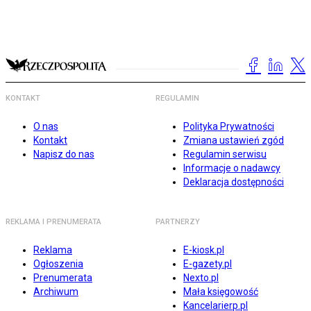
KONTAKT
REGULAMIN
O nas
Polityka Prywatności
Kontakt
Zmiana ustawień zgód
Napisz do nas
Regulamin serwisu
Informacje o nadawcy
Deklaracja dostępności
REKLAMA I PRENUMERATA
PARTNERZY
Reklama
E-kiosk.pl
Ogłoszenia
E-gazety.pl
Prenumerata
Nexto.pl
Archiwum
Mała księgowość
Kancelarierp.pl