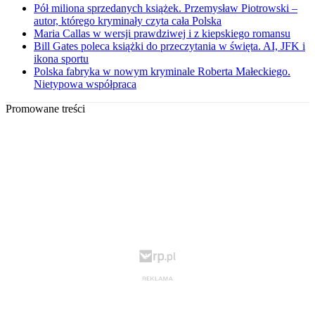
Pół miliona sprzedanych książek. Przemysław Piotrowski –
autor, którego kryminały czyta cała Polska
Maria Callas w wersji prawdziwej i z kiepskiego romansu
Bill Gates poleca książki do przeczytania w święta. AI, JFK i
ikona sportu
Polska fabryka w nowym kryminale Roberta Małeckiego.
Nietypowa współpraca
Promowane treści