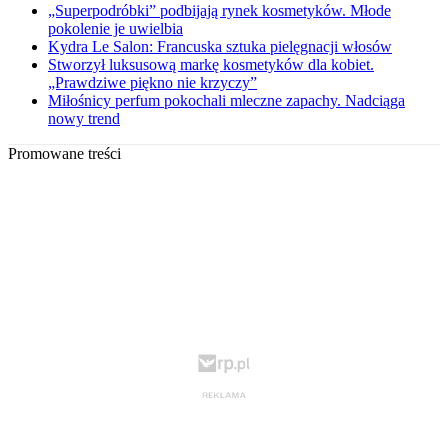
„Superpodróbki” podbijają rynek kosmetyków. Młode
pokolenie je uwielbia
Kydra Le Salon: Francuska sztuka pielęgnacji włosów
Stworzył luksusową markę kosmetyków dla kobiet.
„Prawdziwe piękno nie krzyczy”
Miłośnicy perfum pokochali mleczne zapachy. Nadciąga
nowy trend
Promowane treści