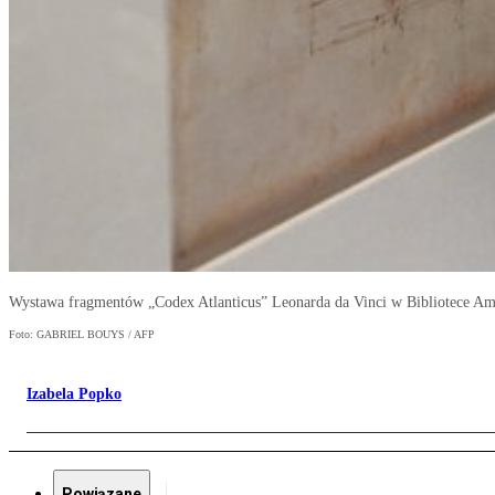
Wystawa fragmentów „Codex Atlanticus” Leonarda da Vinci w Bibliotece Am
Foto: GABRIEL BOUYS / AFP
Izabela Popko
Powiązane