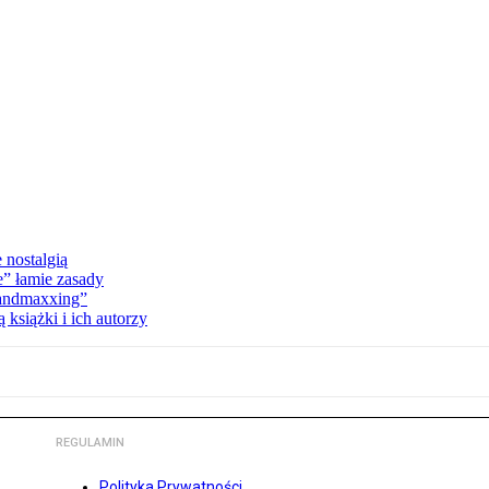
 nostalgią
e” łamie zasady
Landmaxxing”
książki i ich autorzy
REGULAMIN
Polityka Prywatności