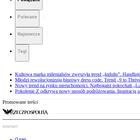
Polecane
Najnowsze
Tagi
Kultowa marka milenialsów zwęszyła trend „kidults”. Handluje
Młodzi rewolucjonizują biurowy dress code. Trend „9 to Thriv
Nowy trend na rynku nieruchomości. Najbogatsi pokochali „
Pokolenie Z odkrywa nowy sposób podróżowania. Inspiracją są 
Promowane treści
KONTAKT
O nas