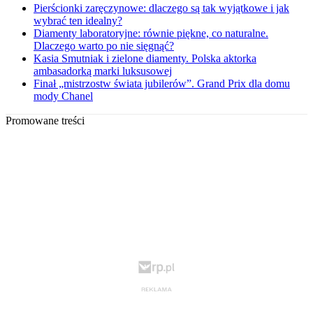
Pierścionki zaręczynowe: dlaczego są tak wyjątkowe i jak
wybrać ten idealny?
Diamenty laboratoryjne: równie piękne, co naturalne.
Dlaczego warto po nie sięgnąć?
Kasia Smutniak i zielone diamenty. Polska aktorka
ambasadorką marki luksusowej
Finał „mistrzostw świata jubilerów”. Grand Prix dla domu
mody Chanel
Promowane treści