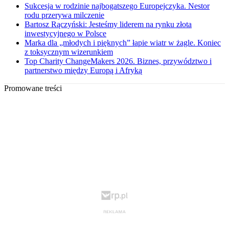
Sukcesja w rodzinie najbogatszego Europejczyka. Nestor
rodu przerywa milczenie
Bartosz Rączyński: Jesteśmy liderem na rynku złota
inwestycyjnego w Polsce
Marka dla „młodych i pięknych” łapie wiatr w żagle. Koniec
z toksycznym wizerunkiem
Top Charity ChangeMakers 2026. Biznes, przywództwo i
partnerstwo między Europą i Afryką
Promowane treści