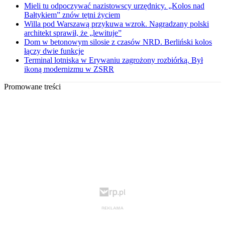
Mieli tu odpoczywać nazistowscy urzędnicy. „Kolos nad
Bałtykiem” znów tętni życiem
Willa pod Warszawą przykuwa wzrok. Nagradzany polski
architekt sprawił, że „lewituje”
Dom w betonowym silosie z czasów NRD. Berliński kolos
łączy dwie funkcje
Terminal lotniska w Erywaniu zagrożony rozbiórką. Był
ikoną modernizmu w ZSRR
Promowane treści