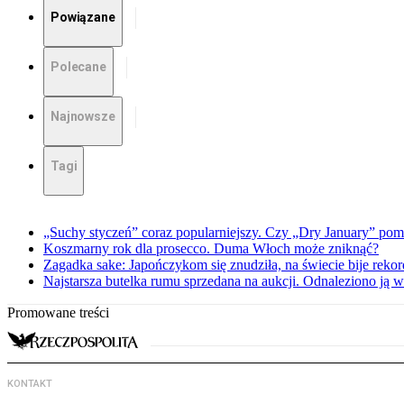
Powiązane
Polecane
Najnowsze
Tagi
„Suchy styczeń” coraz popularniejszy. Czy „Dry January” po
Koszmarny rok dla prosecco. Duma Włoch może zniknąć?
Zagadka sake: Japończykom się znudziła, na świecie bije reko
Najstarsza butelka rumu sprzedana na aukcji. Odnaleziono ją 
Promowane treści
KONTAKT