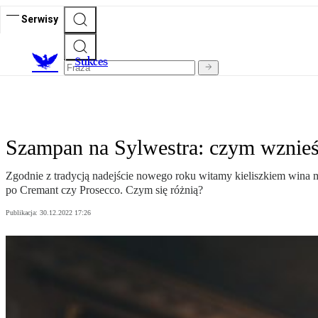
Serwisy
S
ukces
Szampan na Sylwestra: czym wznieść
Zgodnie z tradycją nadejście nowego roku witamy kieliszkiem wina m
po Cremant czy Prosecco. Czym się różnią?
Publikacja:
30.12.2022 17:26