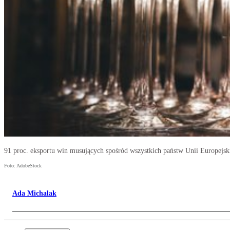
91 proc. eksportu win musujących spośród wszystkich państw Unii Europejski
Foto: AdobeStock
Ada Michalak