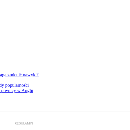
maga zmienić nawyki?
rdy popularności
w piwnicy w Anglii
REGULAMIN