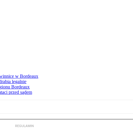
e winnice w Bordeaux
rabia legalnie
egionu Bordeaux
ntaci przed sądem
REGULAMIN