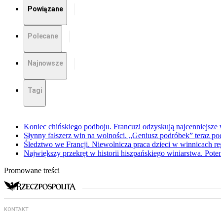
Powiązane
Polecane
Najnowsze
Tagi
Koniec chińskiego podboju. Francuzi odzyskują najcenniejsz
Słynny fałszerz win na wolności. „Geniusz podróbek” teraz pod
Śledztwo we Francji. Niewolnicza praca dzieci w winnicach r
Największy przekręt w historii hiszpańskiego winiarstwa. Pote
Promowane treści
KONTAKT