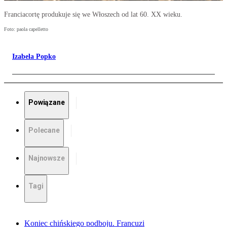
Franciacortę produkuje się we Włoszech od lat 60. XX wieku.
Foto: paola capelletto
Izabela Popko
Powiązane
Polecane
Najnowsze
Tagi
Koniec chińskiego podboju. Francuzi