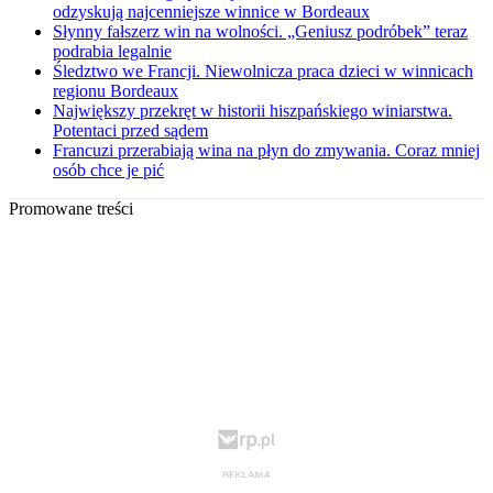
odzyskują najcenniejsze winnice w Bordeaux
Słynny fałszerz win na wolności. „Geniusz podróbek” teraz
podrabia legalnie
Śledztwo we Francji. Niewolnicza praca dzieci w winnicach
regionu Bordeaux
Największy przekręt w historii hiszpańskiego winiarstwa.
Potentaci przed sądem
Francuzi przerabiają wina na płyn do zmywania. Coraz mniej
osób chce je pić
Promowane treści