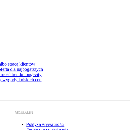
lbo stracą klientów
ferta dla najbogatszych
rność trendu longevity
y wygody i niskich cen
REGULAMIN
Polityka Prywatności