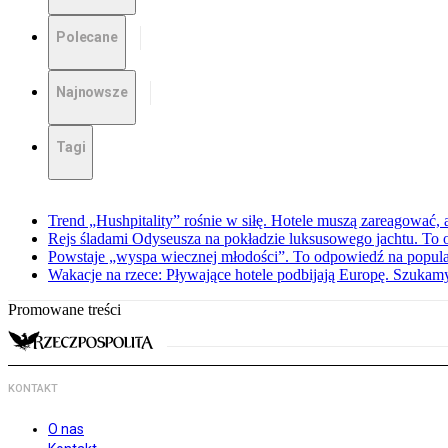
Polecane
Najnowsze
Tagi
Trend „Hushpitality” rośnie w siłę. Hotele muszą zareagować, a
Rejs śladami Odyseusza na pokładzie luksusowego jachtu. To o
Powstaje „wyspa wiecznej młodości”. To odpowiedź na popula
Wakacje na rzece: Pływające hotele podbijają Europę. Szukam
Promowane treści
KONTAKT
O nas