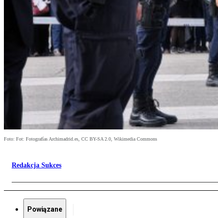
Foto: Fot: Fotografías Archimadrid.es, CC BY-SA 2.0, Wikimedia Commons
Redakcja Sukces
Powiązane