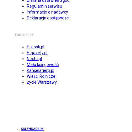
Zmiana ustawień zgód
Regulamin serwisu
Informacje o nadawcy
Deklaracja dostępności
PARTNERZY
E-kiosk.pl
E-gazety.pl
Nexto.pl
Mała księgowość
Kancelarierp.pl
Wieści Rolnicze
Życie Warszawy
KALENDARIUM