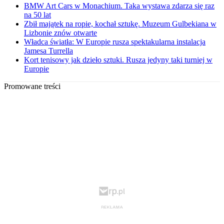
BMW Art Cars w Monachium. Taka wystawa zdarza się raz
na 50 lat
Zbił majątek na ropie, kochał sztukę. Muzeum Gulbekiana w
Lizbonie znów otwarte
Władca światła: W Europie rusza spektakularna instalacja
Jamesa Turrella
Kort tenisowy jak dzieło sztuki. Rusza jedyny taki turniej w
Europie
Promowane treści