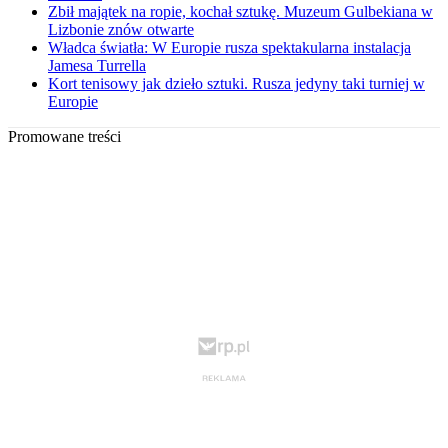
Zbił majątek na ropie, kochał sztukę. Muzeum Gulbekiana w
Lizbonie znów otwarte
Władca światła: W Europie rusza spektakularna instalacja
Jamesa Turrella
Kort tenisowy jak dzieło sztuki. Rusza jedyny taki turniej w
Europie
Promowane treści