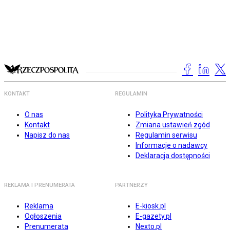
KONTAKT
REGULAMIN
O nas
Polityka Prywatności
Kontakt
Zmiana ustawień zgód
Napisz do nas
Regulamin serwisu
Informacje o nadawcy
Deklaracja dostępności
REKLAMA I PRENUMERATA
PARTNERZY
Reklama
E-kiosk.pl
Ogłoszenia
E-gazety.pl
Prenumerata
Nexto.pl