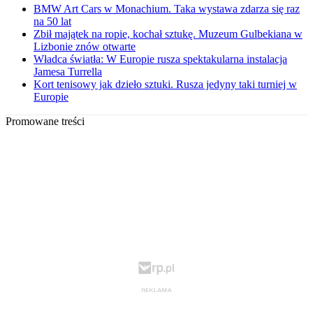
BMW Art Cars w Monachium. Taka wystawa zdarza się raz
na 50 lat
Zbił majątek na ropie, kochał sztukę. Muzeum Gulbekiana w
Lizbonie znów otwarte
Władca światła: W Europie rusza spektakularna instalacja
Jamesa Turrella
Kort tenisowy jak dzieło sztuki. Rusza jedyny taki turniej w
Europie
Promowane treści