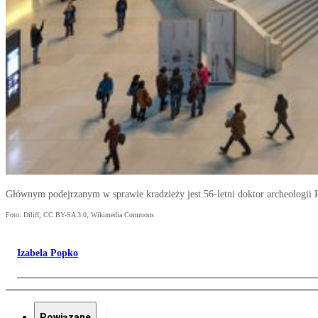
Głównym podejrzanym w sprawie kradzieży jest 56-letni doktor archeologii 
Foto: Diliff, CC BY-SA 3.0, Wikimedia Commons
Izabela Popko
Powiązane