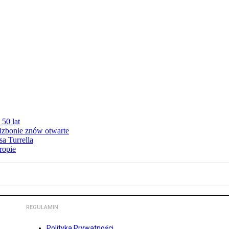
50 lat
izbonie znów otwarte
sa Turrella
ropie
REGULAMIN
Polityka Prywatności