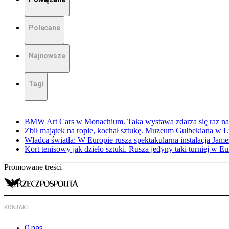
Polecane
Najnowsze
Tagi
BMW Art Cars w Monachium. Taka wystawa zdarza się raz na 
Zbił majątek na ropie, kochał sztukę. Muzeum Gulbekiana w L
Władca światła: W Europie rusza spektakularna instalacja Jame
Kort tenisowy jak dzieło sztuki. Rusza jedyny taki turniej w Eu
Promowane treści
KONTAKT
O nas