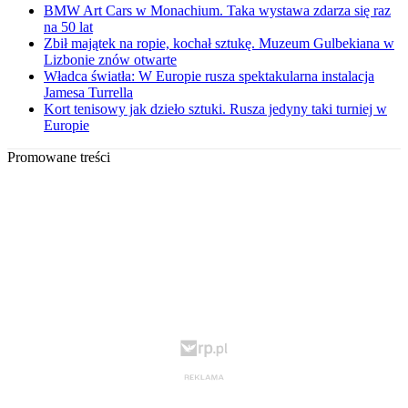
BMW Art Cars w Monachium. Taka wystawa zdarza się raz
na 50 lat
Zbił majątek na ropie, kochał sztukę. Muzeum Gulbekiana w
Lizbonie znów otwarte
Władca światła: W Europie rusza spektakularna instalacja
Jamesa Turrella
Kort tenisowy jak dzieło sztuki. Rusza jedyny taki turniej w
Europie
Promowane treści